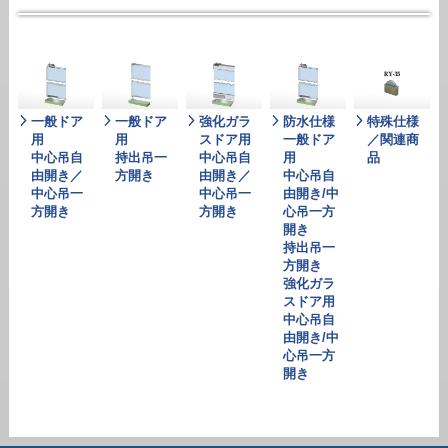
一般ドア
一般ドア
強化ガラ
防水仕様
特殊仕様
用
用
スドア用
一般ドア
／関連商
中心吊自
持出吊一
中心吊自
用
品
由開き／
方開き
由開き／
中心吊自
中心吊一
中心吊一
由開き/中
方開き
方開き
心吊一方
開き
持出吊一
方開き
強化ガラ
スドア用
中心吊自
由開き/中
心吊一方
開き