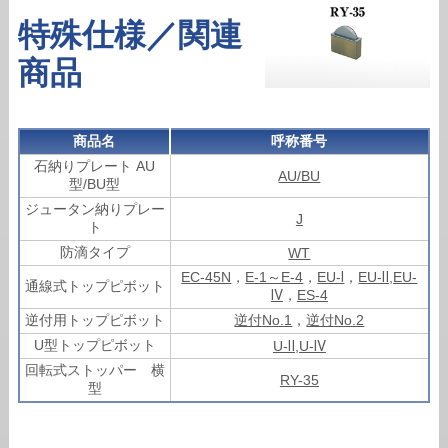
特殊仕様／関連
商品
商品名
呼称番号
石納りプレート AU
AU/BU
型/BU型
ジュータン納りプレー
J
ト
防滴タイプ
WT
EC-45N
，
E-1～E-4
，
EU-Ⅰ
，
EU-Ⅱ,EU-
通線式トップピボット
Ⅳ
，
ES-4
逆付用トップピボット
逆付No.1
，
逆付No.2
U型トップピボット
U-Ⅱ
,
U-Ⅳ
回転式ストッパー 横
RY-35
型