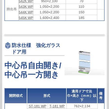
542K WP
950×2,100
70
543K WP
1,050×2,200
110
持出吊
544K WP
1,050×2,200
150
545K WP
1,600×2,400
185
防水仕様 強化ガラス
ドア用
中心吊自由開き/
中心吊一方開き
適用ドア寸法
備
開閉様式
形式
巾×高さ（ｍｍ）以
考
下
ST-181 WP
T-181 WP
762×2,134