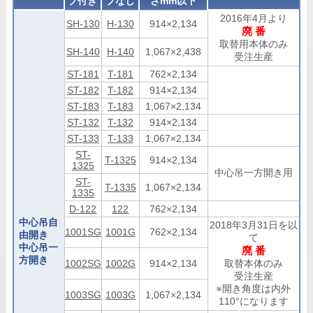
プ付き
プなし
さmm以下
2016年4月より
SH-130
H-130
914×2,134
廃 番
取替用本体のみ
SH-140
H-140
1,067×2,438
受注生産
ST-181
T-181
762×2,134
ST-182
T-182
914×2,134
ST-183
T-183
1,067×2,134
ST-132
T-132
914×2,134
ST-133
T-133
1,067×2,134
ST-
T-1325
914×2,134
1325
中心吊一方開き用
ST-
T-1335
1,067×2,134
1335
D-122
122
762×2,134
中心吊自
2018年3月31日を以
1001SG
1001G
762×2,134
由開き
て
中心吊一
廃 番
方開き
1002SG
1002G
914×2,134
取替本体のみ
受注生産
※開き角度は内外
1003SG
1003G
1,067×2,134
110°になります