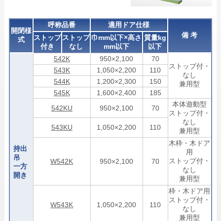
呼称品番
適用ドア仕様
開閉様
備 考
ストップ
ストップ
巾mm以下×高さ
質量kg
式
付き
なし
mm以下
以下
542K
950×2,100
70
ストップ付・
543K
1,050×2,200
110
なし
544K
1,200×2,300
150
兼用型
545K
1,600×2,400
185
本体遊動型
542KU
950×2,100
70
ストップ付・
なし
543KU
1,050×2,200
110
兼用型
木枠・木ドア
持出
用
吊
ストップ付・
W542K
950×2,100
70
一方
なし
開き
兼用型
枠・木ドア用
ストップ付・
W543K
1,050×2,200
110
なし
兼用型