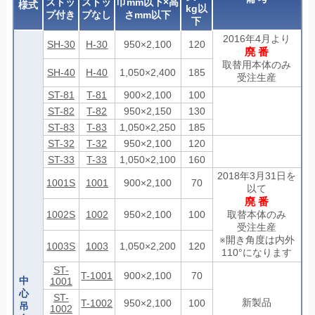
ストッ
ストッ
巾mm以下×高
様式
kg以
プ付き
プなし
さmm以下
下
2016年4月より
SH-30
H-30
950×2,100
120
廃 番
取替用本体のみ
SH-40
H-40
1,050×2,400
185
受注生産
ST-81
T-81
900×2,100
100
ST-82
T-82
950×2,150
130
ST-83
T-83
1,050×2,250
185
ST-32
T-32
950×2,100
120
ST-33
T-33
1,050×2,100
160
2018年3月31日を
1001S
1001
900×2,100
70
以て
廃 番
1002S
1002
950×2,100
100
取替本体のみ
受注生産
※開き角度は内外
1003S
1003
1,050×2,200
120
110°になります
ST-
T-1001
900×2,100
70
中
1001
心
ST-
新製品
T-1002
950×2,100
100
吊
1002