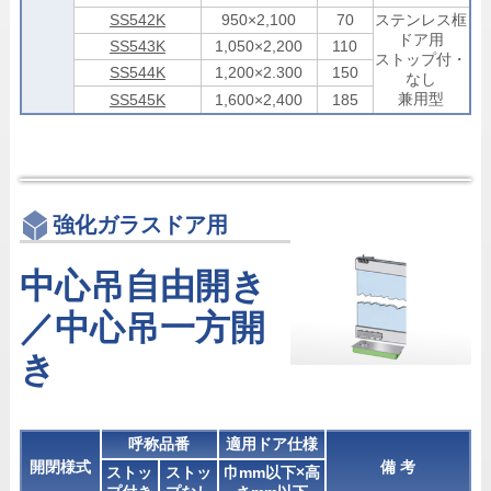
SS542K
950×2,100
70
ステンレス框
ドア用
SS543K
1,050×2,200
110
ストップ付・
SS544K
1,200×2.300
150
なし
兼用型
SS545K
1,600×2,400
185
強化ガラスドア用
中心吊自由開き
／中心吊一方開
き
呼称品番
適用ドア仕様
開閉様式
備 考
ストッ
ストッ
巾mm以下×高