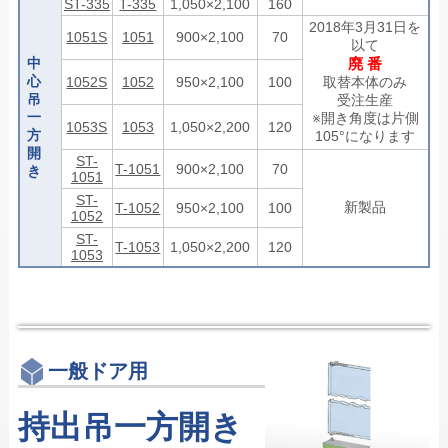
ST-335
T-335
1,050×2,100
160
2018年3月31日を
1051S
1051
900×2,100
70
以て
中
廃 番
心
1052S
1052
950×2,100
100
取替本体のみ
吊
受注生産
一
※開き角度は片側
1053S
1053
1,050×2,200
120
方
105°になります
開
ST-
T-1051
900×2,100
70
き
1051
ST-
新製品
T-1052
950×2,100
100
1052
ST-
T-1053
1,050×2,200
120
1053
一般ドア用
持出吊一方開き