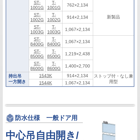
ST-
T-
762×2,134
1001G
1001G
ST-
T-
新製品
914×2,134
1002G
1002G
ST-
T-
1,067×2,134
1003G
1003G
ST-
T-
1,067×2,134
8400G
8400G
ST-
T-
1,219×2,438
8500G
8500G
ST-
T-
1,400×2,700
8600G
8600G
1543K
914×2,134
持出吊
ストップ付・なし兼
一方開き
用型
1544K
1,067×2,134
防水仕様 一般ドア用
中心吊自由開き/