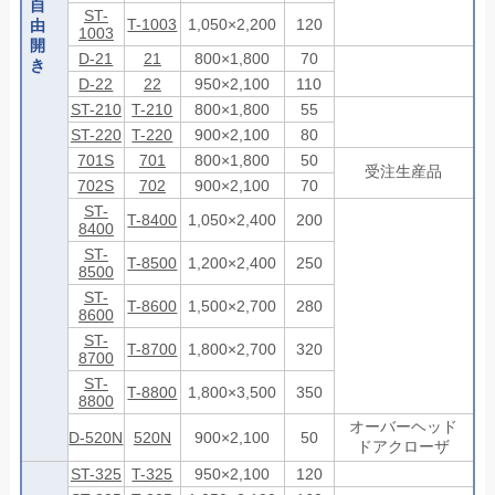
自
ST-
T-1003
1,050×2,200
120
由
1003
開
D-21
21
800×1,800
70
き
D-22
22
950×2,100
110
ST-210
T-210
800×1,800
55
ST-220
T-220
900×2,100
80
701S
701
800×1,800
50
受注生産品
702S
702
900×2,100
70
ST-
T-8400
1,050×2,400
200
8400
ST-
T-8500
1,200×2,400
250
8500
ST-
T-8600
1,500×2,700
280
8600
ST-
T-8700
1,800×2,700
320
8700
ST-
T-8800
1,800×3,500
350
8800
オーバーヘッド
D-520N
520N
900×2,100
50
ドアクローザ
ST-325
T-325
950×2,100
120