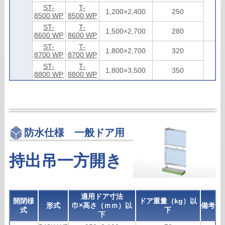
ST-
T-
1,200×2,400
250
8500 WP
8500 WP
ST-
T-
1,500×2,700
280
8600 WP
8600 WP
ST-
T-
1,800×2,700
320
8700 WP
8700 WP
ST-
T-
1,800×3,500
350
8800 WP
8800 WP
防水仕様 一般ドア用
持出吊一方開き
適用ドア寸法
開閉様
ドア重量（kg）以
形式
巾×高さ（ｍｍ）以
備考
式
下
下