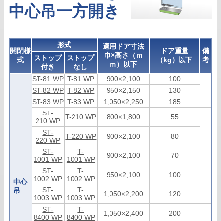
中心吊一方開き
形式
適用ドア寸法
開閉様
ドア重量
備
巾×高さ（ｍ
ストップ
ストップ
式
（kg）以下
考
ｍ）以下
付き
なし
ST-81 WP
T-81 WP
900×2,100
100
ST-82 WP
T-82 WP
950×2,150
130
ST-83 WP
T-83 WP
1,050×2,250
185
ST-
T-210 WP
800×1,800
55
210 WP
ST-
T-220 WP
900×2,100
80
220 WP
ST-
T-
900×2,100
70
1001 WP
1001 WP
ST-
T-
950×2,100
100
1002 WP
1002 WP
中心
ST-
T-
吊
1,050×2,200
120
1003 WP
1003 WP
ST-
T-
1,050×2,400
200
8400 WP
8400 WP