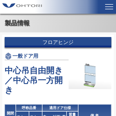
製品情報
フロアヒンジ
一般ドア用
中心吊自由開き
／中心吊一方開
き
呼称品番
適用ドア仕様
開閉
質量
備 考