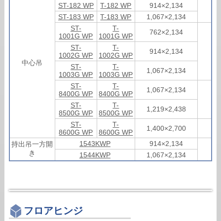
ST-182 WP
T-182 WP
914×2,134
ST-183 WP
T-183 WP
1,067×2,134
ST-
T-
762×2,134
1001G WP
1001G WP
ST-
T-
914×2,134
1002G WP
1002G WP
中心吊
ST-
T-
1,067×2,134
1003G WP
1003G WP
ST-
T-
1,067×2,134
8400G WP
8400G WP
ST-
T-
1,219×2,438
8500G WP
8500G WP
ST-
T-
1,400×2,700
8600G WP
8600G WP
1543KWP
914×2,134
持出吊一方開
き
1544KWP
1,067×2,134
フロアヒンジ