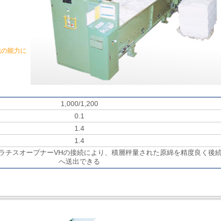
械の能力に
1,000/1,200
0.1
1.4
1.4
ラチスオープナーVHの接続により、積層秤量された原綿を精度良く後
へ送出できる