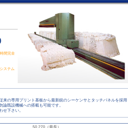
9
長時間完全
システム
従来の専用プリント基板から最新鋭のシーケンサとタッチパネルを採用
勿論既設機械への搭載も可能です。
わせ下さい。
50,270（最長）