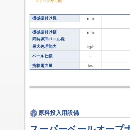
ストックが可能
セ
ン
タ
3
機械据付け長
mm
軸
立
形
機械据付け幅
mm
マ
同時処理ベール数
-
シ
ニ
最大処理能力
kg/h
ン
グ
ベール仕様
-
セ
ン
搭載電力量
kw
タ
立
形
NC
フ
ラ
イ
ス
盤
原料投入用設備
シ
リ
ー
スーパーベールオープ
ズ