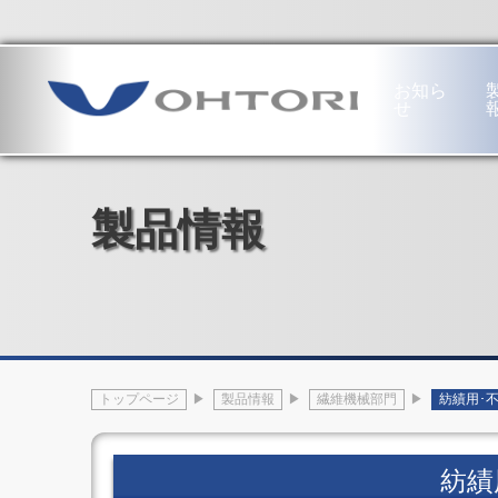
本社・工場
〒689-1121 鳥取市南栄町19番地
お知ら
せ
工
専
繊
ハ
作
用
維
ー
機
機
機
ド
製品情報
械
部
械
ウ
部
門
部
ェ
門
半
門
ア
工
導
紡
部
作
体
績
門
機
生
用・
フ
械
産
不
ロ
の
装
繊
ア
あ
置
布
ヒ
トップページ
製品情報
繊維機械部門
紡績用･
ゆ
電
用
ン
み
子
設
ジ
門
部
備
オ
形
品
不
ー
紡績
5
生
繊
ト
軸
産
布
ド