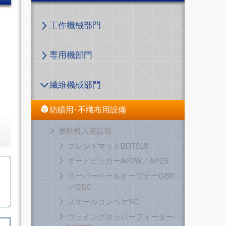
工作機械部門
専用機部門
繊維機械部門
紡績用･不織布用設備
原料投入用設備
ブレンドマットBDT019
オートピッカーAP2W／AP2S
スーパーベールオープナーGBR
／GBC
スケールコンベヤSC
ウェイングホッパーフィーダー