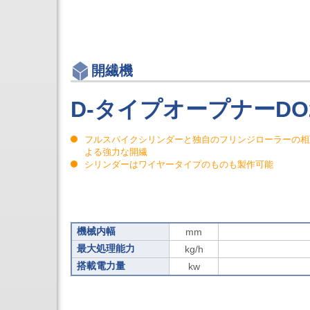
開繊機
D-タイプオープナーDO
フルスパイクシリンダーと独自のフリンジローラーの相
よる強力な開繊
シリンダーはワイヤータイプのものも製作可能
機械内幅
mm
最大処理能力
kg/h
搭載電力量
kw