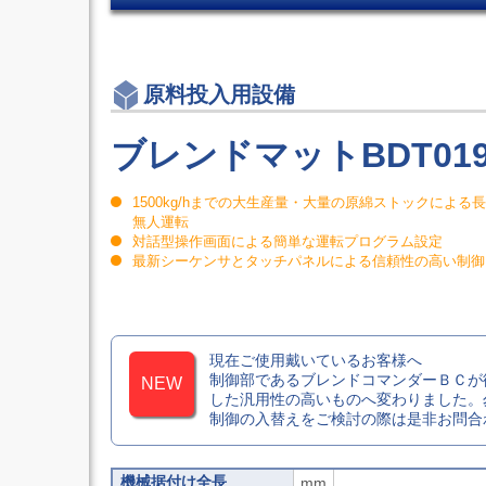
制
装
用
ア
御
置
設
ヒ
マ
CT-
備
ン
3
シ
ジ
エ
ニ
ピ
原料投入用設備
ン
ン
ボ
ボ
グ
ッ
ス
セ
ブレンドマットBDT01
ト
キ
ン
ヒ
ャ
タ
ン
リ
旋
ジ
1500kg/hまでの大生産量・大量の原綿ストックによる
ア
削
ド
無人運転
テ
機
ア
対話型操作画面による簡単な運転プログラム設定
ー
能
ク
最新シーケンサとタッチパネルによる信頼性の高い制御
プ
付
ロ
各
5
ー
軸
種
ザ
OEM
制
ス
御
ラ
マ
現在ご使用戴いているお客様へ
イ
シ
制御部であるブレンドコマンダーＢＣが
ド
ニ
した汎用性の高いものへ変わりました。
ク
ン
制御の入替えをご検討の際は是非お問合
ロ
グ
ー
セ
ザ
ン
点
機械据付け全長
mm