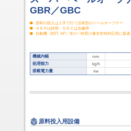
立
GBR／GBC
形
NC
フ
ラ
原料の投入は人手で行う旧来型のベールオープナー
イ
ＧＢＲは綿用、ＧＢＣは合繊用
ス
自動機（BDT, AP）等の一時受け兼非常時対応用に最適
盤
立
形
高
機械内幅
mm
能
率
処理能力
kg/h
フ
搭載電力量
kw
ラ
イ
ス
盤
シ
リ
ー
ズ
ラ
ジ
原料投入用設備
ア
ル