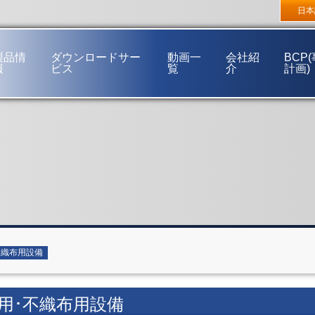
東京支店
〒272-0144 千葉県市川市新井3丁目16番32号
大阪支
日本
福岡営業所
〒812-0892 福岡市博多区東那珂2丁目15番38号
製品情
ダウンロードサー
動画一
会社紹
BCP
報
ビス
覧
介
計画)
ご挨拶
経営理念
事業概要
会社概要
会社沿革
事業所一覧
ネットワーク
不織布用設備
用･不織布用設備