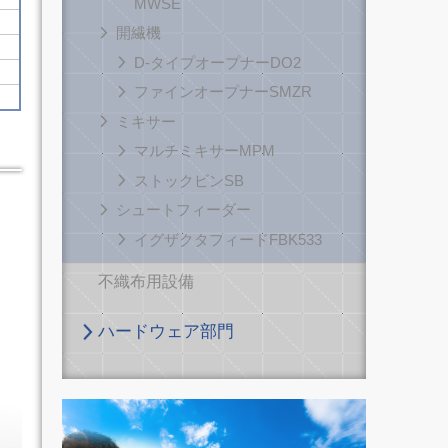
MWSE
開繊機
D-タイプオープナーDO2
ファインオープナーSMZR
ミキサー
マルチミキサーMPM
ストックビンSB
シュートフィーダー
イグザクタフィードFBK533
不織布用設備
ハードウェア部門