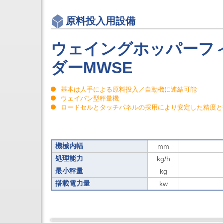
原料投入用設備
ウェイングホッパーフ
ダーMWSE
基本は人手による原料投入／自動機に連結可能
ウェイパン型秤量機
ロードセルとタッチパネルの採用により安定した精度と
機械内幅
mm
処理能力
kg/h
最小秤量
kg
搭載電力量
kw