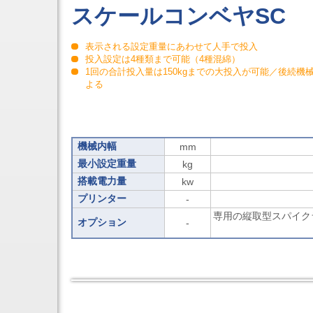
ボ
スケールコンベヤSC
ー
ル
盤
表示される設定重量にあわせて人手で投入
シ
投入設定は4種類まで可能（4種混綿）
リ
1回の合計投入量は150kgまでの大投入が可能／後続機
ー
よる
ズ
自
動
ブ
ロ
ー
機械内幅
mm
チ
最小設定重量
kg
盤
搭載電力量
kw
プリンター
-
専用の縦取型スパイク
オプション
-