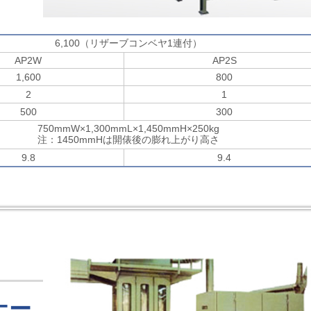
6,100（リザーブコンベヤ1連付）
AP2W
AP2S
1,600
800
2
1
500
300
750mmW×1,300mmL×1,450mmH×250kg
注：1450mmHは開俵後の膨れ上がり高さ
9.8
9.4
ナー