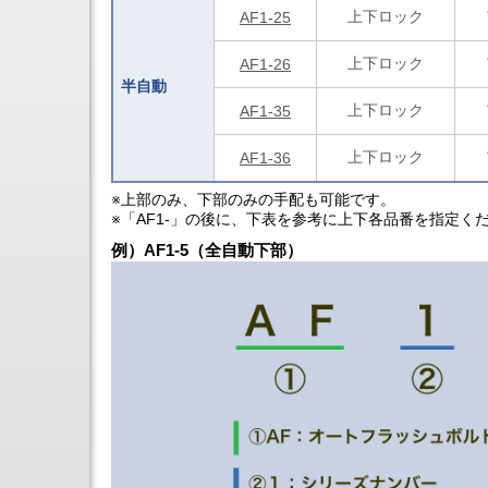
タ
検
上下ロック
AF1-25
旋
口
削
用
機
上下ロック
AF1-26
商
能
品
半自動
付
オ
上下ロック
AF1-35
立
ー
形
ト
5
上下ロック
フ
AF1-36
軸
ラ
マ
ッ
※上部のみ、下部のみの手配も可能です。
シ
シ
※「AF1-」の後に、下表を参考に上下各品番を指定く
ニ
ュ
ン
例）AF1-5（全自動下部）
ボ
グ
ル
セ
ト
ン
タ
5
軸
制
御
マ
シ
ニ
ン
グ