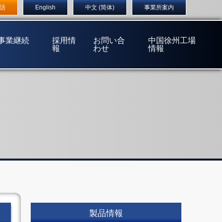
店
〒555-0032 大阪市西淀川区大和田1丁目5番14号
語
English
中文 (简体)
事業所案内
(事業継続
採用情
お問い合
中国徐州工場
報
わせ
情報
製品情報