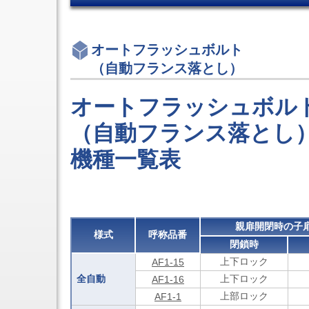
制
装
用
ア
御
置
設
ヒ
マ
CT-
備
ン
3
シ
ジ
オートフラッシュボルト
エ
ニ
ピ
ン
（自動フランス落とし）
ン
ボ
ボ
グ
ッ
ス
セ
ト
オートフラッシュボル
キ
ン
ヒ
ャ
タ
ン
リ
旋
（自動フランス落とし
ジ
ア
削
ド
テ
機
ア
機種一覧表
ー
能
ク
プ
付
ロ
各
5
ー
軸
種
ザ
OEM
制
ス
御
ラ
親扉開閉時の子
マ
イ
様式
呼称品番
シ
閉鎖時
ド
ニ
ク
上下ロック
AF1-15
ン
ロ
グ
全自動
上下ロック
AF1-16
ー
セ
ザ
上部ロック
AF1-1
ン
点