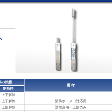
ト
）
扉の状態
備 考
開放時
上下解除
上下解除
消防ホース口対応用
上部解除
遮煙扉用・上部のみ