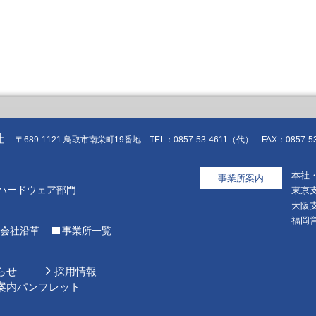
社
〒689-1121 鳥取市南栄町19番地 TEL：0857-53-4611（代） FAX：0857-53
本社
事業所案内
ハードウェア部門
東京
大阪
福岡
会社沿革
事業所一覧
らせ
採用情報
案内パンフレット