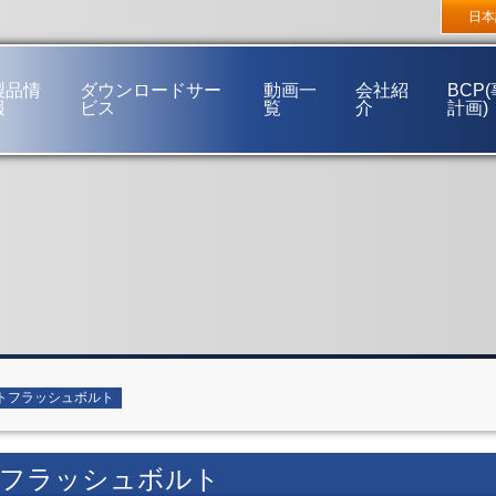
東京支店
〒272-0144 千葉県市川市新井3丁目16番32号
大阪支
日本
福岡営業所
〒812-0892 福岡市博多区東那珂2丁目15番38号
製品情
ダウンロードサー
動画一
会社紹
BCP
報
ビス
覧
介
計画)
ご挨拶
経営理念
事業概要
会社概要
会社沿革
事業所一覧
ネットワーク
トフラッシュボルト
フラッシュボルト