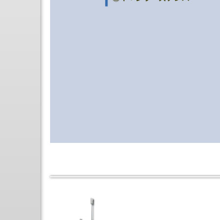
セ
ン
タ
3
軸
立
形
マ
シ
ニ
ン
グ
セ
ン
タ
立
形
NC
フ
ラ
イ
ス
盤
シ
リ
ー
ズ