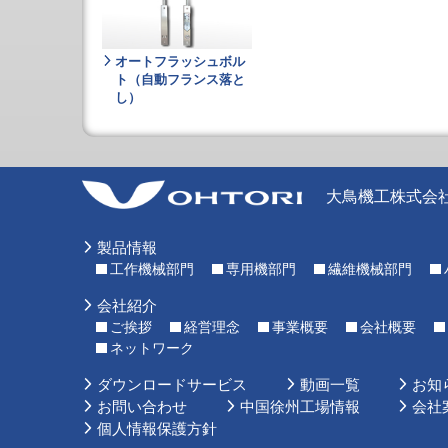
立
形
NC
フ
オートフラッシュボル
ラ
ト（自動フランス落と
イ
し）
ス
盤
立
形
高
大鳥機工株式会
能
率
フ
製品情報
ラ
イ
工作機械部門
専用機部門
繊維機械部門
ス
盤
会社紹介
シ
ご挨拶
経営理念
事業概要
会社概要
リ
ネットワーク
ー
ズ
ラ
ダウンロードサービス
動画一覧
お知
ジ
お問い合わせ
中国徐州工場情報
会社
ア
個人情報保護方針
ル