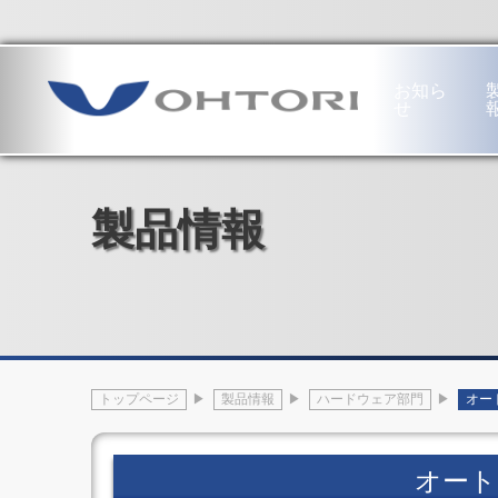
本社・工場
〒689-1121 鳥取市南栄町19番地
お知ら
せ
工
専
繊
ハ
作
用
維
ー
機
機
機
ド
製品情報
械
部
械
ウ
部
門
部
ェ
門
半
門
ア
工
導
紡
部
作
体
績
門
機
生
用・
フ
械
産
不
ロ
の
装
繊
ア
あ
置
布
ヒ
トップページ
製品情報
ハードウェア部門
オー
ゆ
電
用
ン
み
子
設
ジ
門
部
備
オ
形
品
不
ー
オート
5
生
繊
ト
軸
産
布
ド