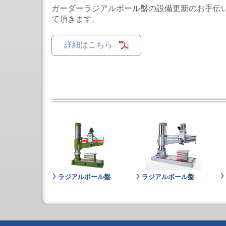
立
ガーダーラジアルボール盤の設備更新のお手伝
形
て頂きます。
NC
フ
ラ
詳細はこちら
イ
ス
盤
立
形
高
能
率
フ
ラ
イ
ス
盤
シ
リ
ー
ラジアルボール盤
ラジアルボール盤
ズ
ラ
ジ
ア
ル