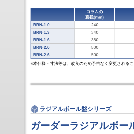
セ
ン
コラムの
タ
直径(mm)
3
軸
BRN-1.0
240
立
形
BRN-1.3
340
マ
BRN-1.6
380
シ
ニ
BRN-2.0
500
ン
BRN-2.6
500
グ
セ
※本仕様・寸法等は、改良のため予告なく変更される
ン
タ
立
形
NC
フ
ラ
イ
ス
ラジアルボール盤シリーズ
盤
シ
リ
ガーダーラジアルボー
ー
ズ