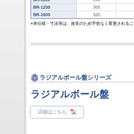
タ
検
旋
BR-1250
300
口
削
用
BR-1600
320
機
商
能
品
※本仕様・寸法等は、改良のため予告なく変更される
付
オ
立
ー
形
ト
5
フ
軸
ラ
マ
ッ
シ
シ
ニ
ュ
ン
ボ
グ
ル
セ
ラジアルボール盤シリーズ
ト
ン
タ
5
ラジアルボール盤
軸
制
御
マ
詳細はこちら
シ
ニ
ン
グ