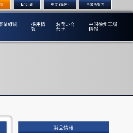
店
〒555-0032 大阪市西淀川区大和田1丁目5番14号
語
English
中文 (简体)
事業所案内
(事業継続
採用情
お問い合
中国徐州工場
報
わせ
情報
製品情報