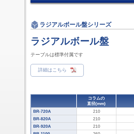
制
装
用
ア
御
置
設
ヒ
マ
CT-
備
ン
3
シ
ジ
エ
ラジアルボール盤シリーズ
ニ
ピ
ン
ン
ボ
ボ
グ
ッ
ラジアルボール盤
ス
セ
ト
キ
ン
ヒ
ャ
タ
ン
リ
テーブルは標準付属です
旋
ジ
ア
削
ド
テ
機
ア
ー
詳細はこちら
能
ク
プ
付
ロ
各
5
ー
軸
種
ザ
OEM
制
ス
御
ラ
コラムの
マ
イ
直径(mm)
シ
ド
ニ
ク
BR-720A
210
ン
ロ
BR-820A
210
グ
ー
セ
BR-920A
210
ザ
ン
点
BR-1100
260