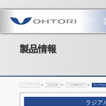
本社・工場
〒689-1121 鳥取市南栄町19番地
お知ら
せ
工
専
繊
ハ
作
用
維
ー
機
機
機
ド
製品情報
械
部
械
ウ
部
門
部
ェ
門
半
門
ア
工
導
紡
部
作
体
績
門
機
生
用・
フ
械
産
不
ロ
の
装
繊
ア
あ
置
布
ヒ
トップページ
製品情報
工作機械部門
ラジアル
ゆ
電
用
ン
み
子
設
ジ
門
部
備
オ
形
品
不
ー
ラジア
5
生
繊
ト
軸
産
布
ド