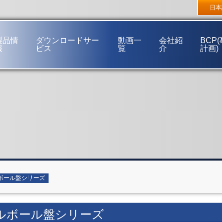
東京支店
〒272-0144 千葉県市川市新井3丁目16番32号
大阪支
日本
福岡営業所
〒812-0892 福岡市博多区東那珂2丁目15番38号
製品情
ダウンロードサー
動画一
会社紹
BCP
報
ビス
覧
介
計画)
ご挨拶
経営理念
事業概要
会社概要
会社沿革
事業所一覧
ネットワーク
ボール盤シリーズ
ルボール盤シリーズ