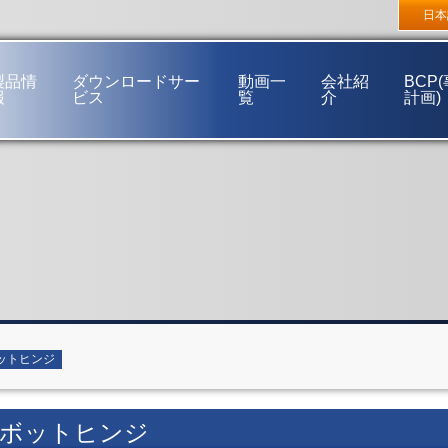
東京支店
〒272-0144 千葉県市川市新井3丁目16番32号
大阪支
日本
福岡営業所
〒812-0892 福岡市博多区東那珂2丁目15番38号
製品情
ダウンロードサー
動画一
会社紹
BCP
報
ビス
覧
介
計画)
ご挨拶
経営理念
事業概要
会社概要
会社沿革
事業所一覧
ネットワーク
ットヒンジ
ボットヒンジ