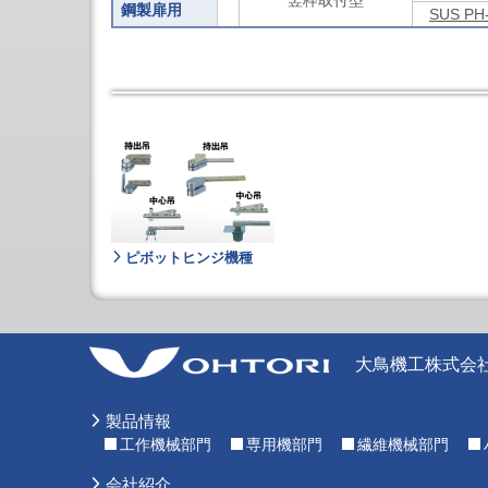
竪枠取付型
鋼製扉用
立
SUS PH
形
NC
フ
ラ
イ
ス
盤
立
形
高
能
率
フ
ピボットヒンジ機種
ラ
イ
ス
盤
シ
リ
大鳥機工株式会
ー
ズ
ラ
製品情報
ジ
工作機械部門
専用機部門
繊維機械部門
ア
ル
会社紹介