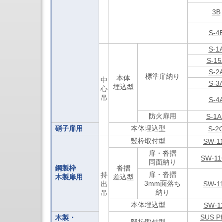
セ
3B
ン
タ
3
S-4
軸
立
S-1
形
S-15
マ
シ
S-2
標準扉納り
本体
ニ
中
S-3
ン
埋込型
心
グ
吊
S-4
セ
ン
防火扉用
S-1A
タ
硝子扉用
本体埋込型
立
S-2
形
竪枠取付型
SW-1
NC
フ
扉・沓摺
SW-1
ラ
同面納り
鋼製枠
沓摺
イ
扉・沓摺
持
木製扉用
差込型
ス
3mm面落ち
出
SW-1
盤
納り
吊
シ
リ
本体埋込型
SW-1
ー
SUS P
木製・
ズ