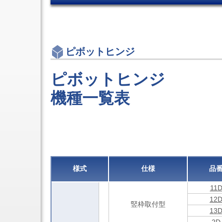
制
装
用
ア
御
置
設
ヒ
マ
CT-
備
ン
3
シ
ジ
エ
ニ
ピ
ン
ン
ボ
ピボットヒンジ
ボ
グ
ッ
ス
セ
ト
キ
ン
ピボットヒンジ
ヒ
ャ
タ
ン
リ
旋
ジ
機種一覧表
ア
削
ド
テ
機
ア
ー
能
ク
プ
付
ロ
各
5
ー
軸
種
ザ
OEM
制
ス
御
ラ
マ
イ
様式
仕様
品
シ
ド
ニ
ク
11
ン
ロ
グ
12
ー
竪枠取付型
セ
ザ
13
ン
点