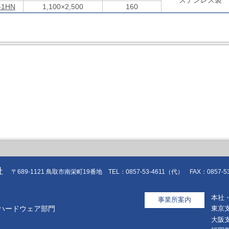
ステンレス製
-1HN
1,100×2,500
160
社
〒689-1121 鳥取市南栄町19番地 TEL：0857-53-4611（代） FAX：0857-53
本社
事業所案内
ハードウェア部門
東京
大阪