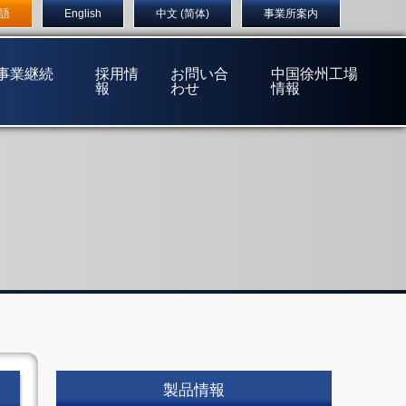
店
〒555-0032 大阪市西淀川区大和田1丁目5番14号
語
English
中文 (简体)
事業所案内
(事業継続
採用情
お問い合
中国徐州工場
報
わせ
情報
製品情報