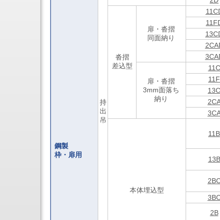
2D
タ
検
旋
11C
口
削
用
11F
機
扉・沓摺
商
13C
能
品
同面納り
付
2CA
オ
立
ー
3CA
沓摺
形
ト
差込型
5
11
フ
軸
11F
ラ
扉・沓摺
マ
ッ
3mm面落ち
13
シ
シ
納り
ニ
2C
持
ュ
ン
出
ボ
3C
グ
吊
ル
セ
ト
ン
11B
タ
鋼製
5
枠・扉用
軸
13
制
御
2B
マ
本体埋込型
シ
3B
ニ
ン
2B
グ