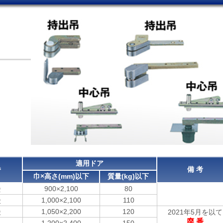
適用ドア
番
備 考
巾×高さ(mm)以下
質量(kg)以下
D
900×2,100
80
D
1,000×2,100
110
D
1,050×2,200
120
2021年5月を以て
廃 番