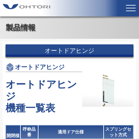
製品情報
オートドアヒンジ
オートドアヒンジ
オートドアヒン
ジ
機種一覧表
呼称品
スプリングセ
適用ドア仕様
番
ット方式
開閉様