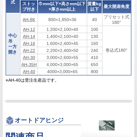
式
ストッ
巾mm以下×高さmm以下
質量kg
最大開扉角度
プ付き
×厚さmm以上
以下
プリセット式
AH-8K
800×1,850×36
40
180°
AH-12
1,200×2,100×40
100
中心
AH-14
1,400×2,100×40
130
吊
AH-16
1,600×2,400×45
160
一方
巻込式180°
AH-22
2,200×2,400×50
240
開き
AH-30
3,000×2,600×55
410
AH-35H
4,000×3,000×65
650
AH-40
4000×3,000×65
800
※AH-40は受注生産品です。
オートドアヒンジ