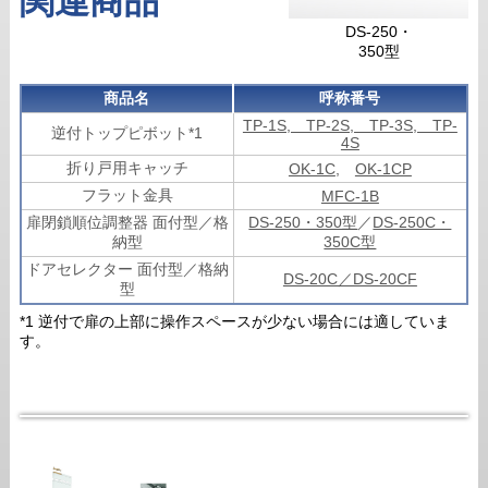
関連商品
DS-250・
350型
商品名
呼称番号
TP-1S, TP-2S, TP-3S, TP-
逆付トップピボット*1
4S
折り戸用キャッチ
OK-1C
,
OK-1CP
フラット金具
MFC-1B
扉閉鎖順位調整器 面付型／格
DS-250・350型
／
DS-250C・
納型
350C型
ドアセレクター 面付型／格納
DS-20C／DS-20CF
型
*1 逆付で扉の上部に操作スペースが少ない場合には適していま
す。