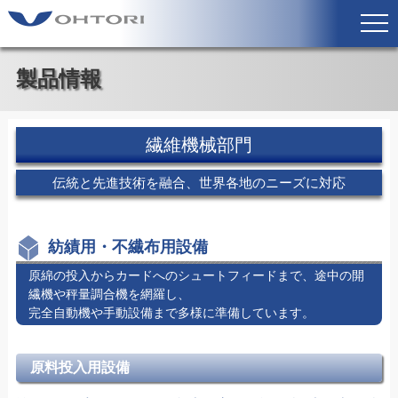
製品情報
繊維機械部門
伝統と先進技術を融合、世界各地のニーズに対応
紡績用・不繊布用設備
原綿の投入からカードへのシュートフィードまで、途中の開
繊機や秤量調合機を網羅し、
完全自動機や手動設備まで多様に準備しています。
原料投入用設備