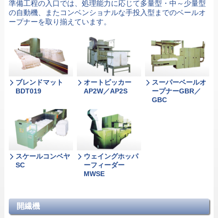
準備工程の入口では、処理能力に応じて多量型・中～少量型
の自動機、またコンベンショナルな手投入型までのベールオ
ープナーを取り揃えています。
ブレンドマット
オートピッカー
スーパーベールオ
BDT019
AP2W／AP2S
ープナーGBR／
GBC
スケールコンベヤ
ウェイングホッパ
SC
ーフィーダー
MWSE
開繊機