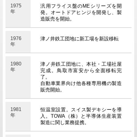
1975
汎用フライス盤のMEシリーズを開
年
発。オートドアヒンジを開発し、製
造販売を開始。
1976
津ノ井鉄工団地に新工場を新設移転
年
1980
津ノ井鉄工団地に、本社・工場社屋
年
完成。鳥取市富安から全面移転完
了。
自動車業界向け他各種専用機の製造
販売開始。
1981
恒温室設置。スイス製デキシーを導
年
入。TOWA（株）と半導体生産装置
製造に関し業務提携。