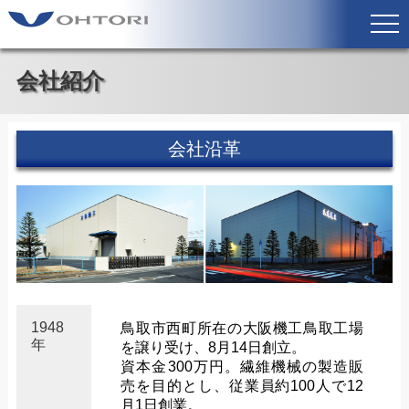
会社紹介
会社沿革
1948
鳥取市西町所在の大阪機工鳥取工場
年
を譲り受け、8月14日創立。
資本金300万円。繊維機械の製造販
売を目的とし、従業員約100人で12
月1日創業。