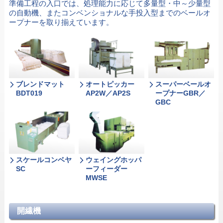
準備工程の入口では、処理能力に応じて多量型・中～少量型
の自動機、またコンベンショナルな手投入型までのベールオ
ープナーを取り揃えています。
ブレンドマット
オートピッカー
スーパーベールオ
BDT019
AP2W／AP2S
ープナーGBR／
GBC
スケールコンベヤ
ウェイングホッパ
SC
ーフィーダー
MWSE
開繊機