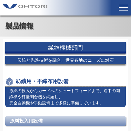
製品情報
繊維機械部門
伝統と先進技術を融合、世界各地のニーズに対応
紡績用・不繊布用設備
原綿の投入からカードへのシュートフィードまで、途中の開
繊機や秤量調合機を網羅し、
完全自動機や手動設備まで多様に準備しています。
原料投入用設備