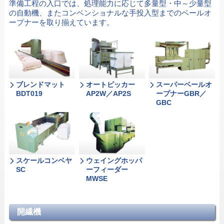
準備工程の入口では、処理能力に応じて多量型・中～少量型
の自動機、またコンベンショナルな手投入型までのベールオ
ープナーを取り揃えています。
ブレンドマット
オートピッカー
スーパーベールオ
BDT019
AP2W／AP2S
ープナーGBR／
GBC
スケールコンベヤ
ウェイングホッパ
SC
ーフィーダー
MWSE
開繊機