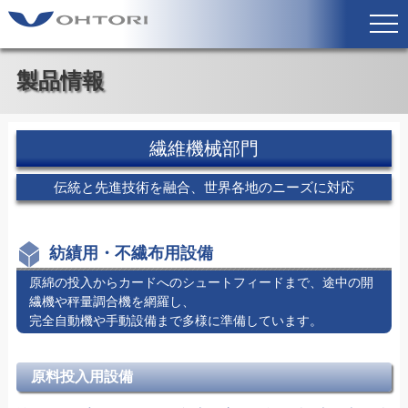
製品情報
繊維機械部門
伝統と先進技術を融合、世界各地のニーズに対応
紡績用・不繊布用設備
原綿の投入からカードへのシュートフィードまで、途中の開
繊機や秤量調合機を網羅し、
完全自動機や手動設備まで多様に準備しています。
原料投入用設備