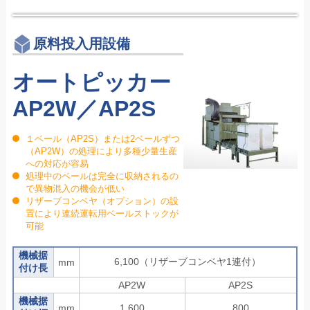
原料投入用設備
オートピッカー
AP2W／AP2S
１ベール（AP2S）または2ベールずつ
（AP2W）の処理により多種少量生産
への対応が容易
処理中のベールは完全に収納されるの
で異物混入の機会が低い
リザーブコンベヤ（オプション）の設
置により連続運転用ベールストックが
可能
機械据
6,100（リザーブコンベヤ1連付）
mm
付け長
AP2W
AP2S
機械据
mm
1,600
800