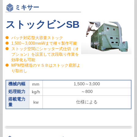
ミキサー
ストックビンSB
バッチ対応型大容量ストック
1,500～3,000mmWまで種々製作可能
ストック空間にシャッター式仕切（オ
プション）を設置して次段取り作業を
効率化も可能
MPM型構造のＶＳＢはストック底部よ
り取出し
機械内幅
1,500～3,000
mm
処理能力
～800
kg/h
搭載電力
仕様による
kw
量