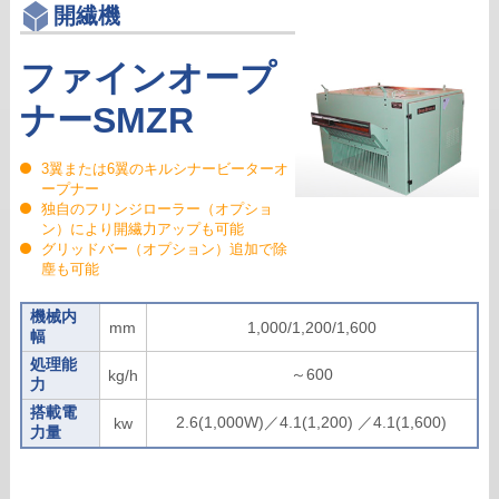
開繊機
ファインオープ
ナーSMZR
3翼または6翼のキルシナービーターオ
ープナー
独自のフリンジローラー（オプショ
ン）により開繊力アップも可能
グリッドバー（オプション）追加で除
塵も可能
機械内
mm
1,000/1,200/1,600
幅
処理能
～600
kg/h
力
搭載電
2.6(1,000W)／4.1(1,200) ／4.1(1,600)
kw
力量