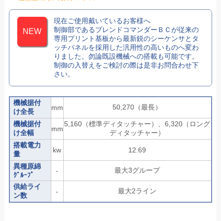
現在ご使用戴いているお客様へ
制御部であるブレンドコマンダーＢＣが従来の
専用プリント基板から最新鋭のシーケンサとタ
ッチパネルを採用した汎用性の高いものへ変わ
りました。勿論既設機械への搭載も可能です。
制御の入替えをご検討の際は是非お問合わせ下
さい。
機械据付
50,270（最長）
mm
け全長
機械据付
5,160（標準ディタッチャー）、6,320（ロング
mm
け全幅
ディタッチャー）
搭載電力
kw
12.69
量
異種原綿
最大3グループ
-
ｸﾞﾙｰﾌﾟ
供給ライ
最大2ライン
-
ン数