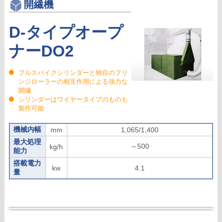
開繊機
D-タイプオープ
ナーDO2
フルスパイクシリンダーと独自のフリ
ンジローラーの相互作用による強力な
開繊
シリンダーはワイヤータイプのものも
製作可能
機械内幅
mm
1,065/1,400
最大処理
～500
kg/h
能力
搭載電力
kw
4.1
量