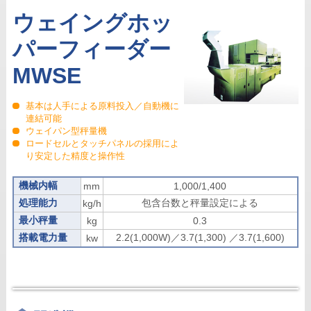
ウェイングホッ
パーフィーダー
MWSE
基本は人手による原料投入／自動機に
連結可能
ウェイパン型秤量機
ロードセルとタッチパネルの採用によ
り安定した精度と操作性
機械内幅
mm
1,000/1,400
処理能力
包含台数と秤量設定による
kg/h
最小秤量
kg
0.3
搭載電力量
2.2(1,000W)／3.7(1,300) ／3.7(1,600)
kw