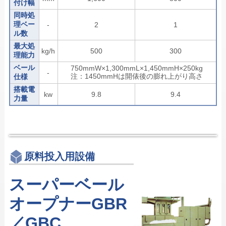
付け幅
同時処
理ベー
-
2
1
ル数
最大処
kg/h
500
300
理能力
ベール
750mmW×1,300mmL×1,450mmH×250kg
-
注：1450mmHは開俵後の膨れ上がり高さ
仕様
搭載電
kw
9.8
9.4
力量
原料投入用設備
スーパーベール
オープナーGBR
／GBC