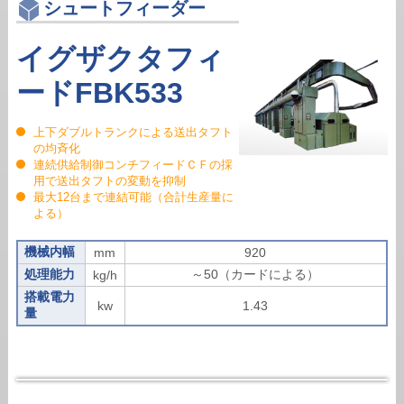
シュートフィーダー
イグザクタフィ
ードFBK533
上下ダブルトランクによる送出タフト
の均斉化
連続供給制御コンチフィードＣＦの採
用で送出タフトの変動を抑制
最大12台まで連結可能（合計生産量に
よる）
機械内幅
mm
920
処理能力
～50（カードによる）
kg/h
搭載電力
kw
1.43
量