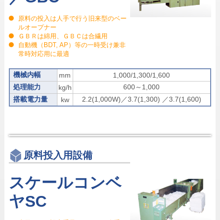
原料の投入は人手で行う旧来型のベー
ルオープナー
ＧＢＲは綿用、ＧＢＣは合繊用
自動機（BDT, AP）等の一時受け兼非
常時対応用に最適
機械内幅
mm
1,000/1,300/1,600
処理能力
600～1,000
kg/h
搭載電力量
2.2(1,000W)／3.7(1,300) ／3.7(1,600)
kw
原料投入用設備
スケールコンベ
ヤSC