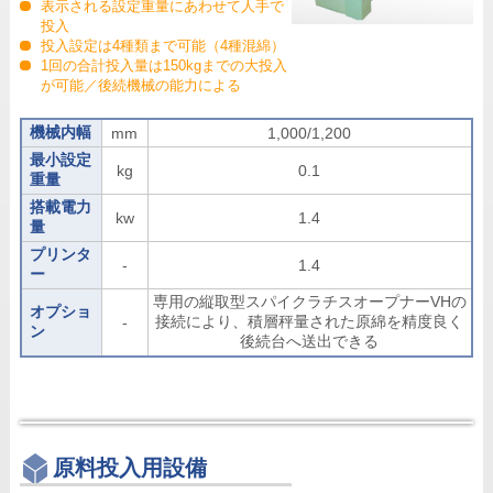
表示される設定重量にあわせて人手で
投入
投入設定は4種類まで可能（4種混綿）
1回の合計投入量は150kgまでの大投入
が可能／後続機械の能力による
機械内幅
mm
1,000/1,200
最小設定
kg
0.1
重量
搭載電力
kw
1.4
量
プリンタ
-
1.4
ー
専用の縦取型スパイクラチスオープナーVHの
オプショ
接続により、積層秤量された原綿を精度良く
-
ン
後続台へ送出できる
原料投入用設備