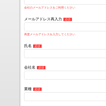
タ
検
旋
口
会社のメールアドレスをご利用ください
削
用
機
商
能
品
メールアドレス再入力
付
オ
立
ー
形
ト
5
フ
再度メールアドレスを入力してください
軸
ラ
マ
ッ
シ
氏名
シ
ニ
ュ
ン
ボ
グ
ル
セ
ト
ン
会社名
タ
5
軸
制
御
マ
業種
シ
ニ
ン
グ