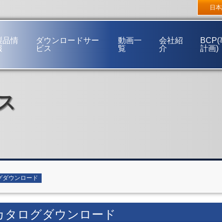
東京支店
〒272-0144 千葉県市川市新井3丁目16番32号
大阪支
日本
福岡営業所
〒812-0892 福岡市博多区東那珂2丁目15番38号
製品情
ダウンロードサー
動画一
会社紹
BCP
報
ビス
覧
介
計画)
ご挨拶
経営理念
事業概要
ス
会社概要
会社沿革
事業所一覧
ネットワーク
グダウンロード
カタログダウンロード