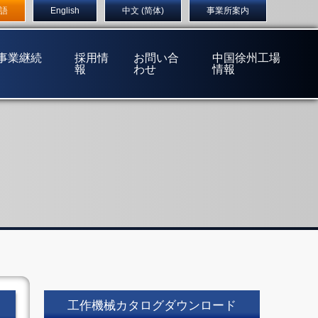
店
〒555-0032 大阪市西淀川区大和田1丁目5番14号
語
English
中文 (简体)
事業所案内
(事業継続
採用情
お問い合
中国徐州工場
報
わせ
情報
工作機械カタログダウンロード