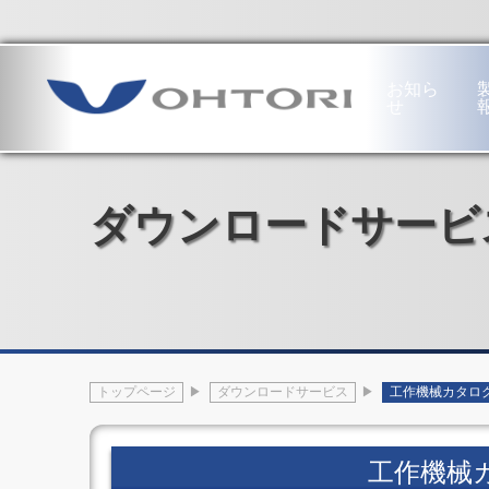
本社・工場
〒689-1121 鳥取市南栄町19番地
お知ら
せ
工
専
繊
ハ
作
用
維
ー
機
機
機
ド
ダウンロードサービ
械
部
械
ウ
部
門
部
ェ
門
半
門
ア
工
導
紡
部
作
体
績
門
機
生
用・
フ
械
産
不
ロ
の
装
繊
ア
あ
置
布
ヒ
トップページ
ダウンロードサービス
工作機械カタロ
ゆ
電
用
ン
み
子
設
ジ
門
部
備
オ
形
品
不
ー
工作機械
5
生
繊
ト
軸
産
布
ド