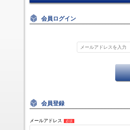
制
装
用
ア
御
置
設
ヒ
マ
CT-
備
ン
会員ログイン
3
シ
ジ
エ
ニ
ピ
ン
ン
ボ
ボ
グ
ッ
ス
セ
ト
キ
ン
ヒ
ャ
タ
ン
リ
旋
ジ
ア
削
ド
テ
機
ア
ー
能
ク
プ
付
ロ
各
5
ー
軸
種
ザ
OEM
制
ス
御
ラ
マ
イ
シ
会員登録
ド
ニ
ク
ン
ロ
グ
ー
メールアドレス
セ
ザ
ン
点