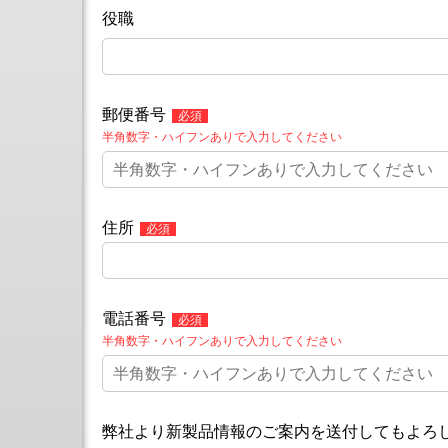
セ
役職
ン
タ
3
軸
立
形
郵便番号
マ
半角数字・ハイフンありで入力してください
シ
ニ
ン
グ
セ
ン
住所
タ
立
形
NC
フ
電話番号
ラ
半角数字・ハイフンありで入力してください
イ
ス
盤
シ
リ
ー
弊社より新製品情報のご案内を送付してもよろ
ズ