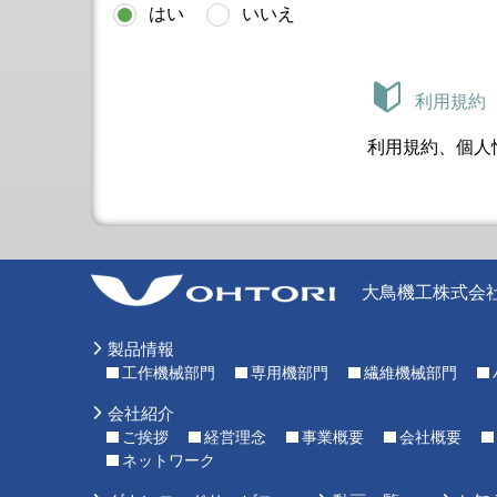
はい
いいえ
立
形
NC
フ
ラ
利用規約
イ
ス
盤
利用規約、個人
立
形
高
能
率
フ
ラ
大鳥機工株式会
イ
ス
盤
製品情報
シ
リ
工作機械部門
専用機部門
繊維機械部門
ー
ズ
会社紹介
ラ
ご挨拶
経営理念
事業概要
会社概要
ジ
ネットワーク
ア
ル