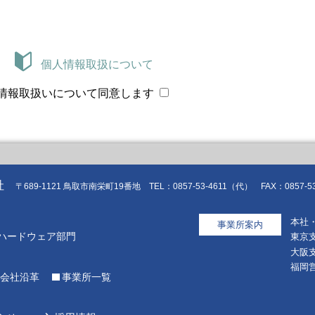
個人情報取扱について
情報取扱いについて同意します
社
〒689-1121 鳥取市南栄町19番地 TEL：0857-53-4611（代） FAX：0857-53
本社
事業所案内
ハードウェア部門
東京
大阪
福岡
会社沿革
事業所一覧